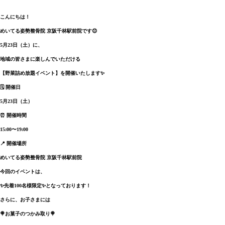
こんにちは！
めいてる姿勢整骨院 京阪千林駅前院です
😊
5月23日（土）に、
地域の皆さまに楽しんでいただける
【野菜詰め放題イベント】を開催いたします
✨
🗓
開催日
5月23日（土）
⏰
開催時間
15:00〜19:00
📍
開催場所
めいてる姿勢整骨院 京阪千林駅前院
今回のイベントは、
✨
先着100名様限定
✨
となっております！
さらに、お子さまには
🍭
お菓子のつかみ取り
🍭