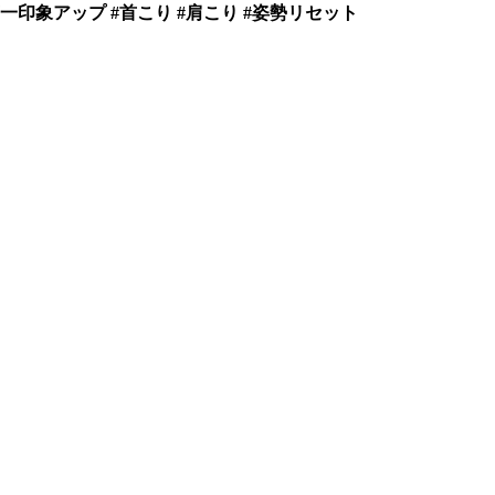
第一印象アップ #首こり #肩こり #姿勢リセット