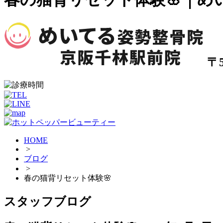
〒
HOME
>
ブログ
>
春の猫背リセット体験🌸
スタッフブログ