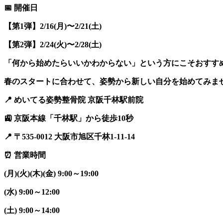
📅
開催日
【第
1
弾】
2/16(
月
)
〜
2/21(
土
)
【第
2
弾】
2/24(
火
)
〜
2/28(
土
)
「何から始めたらいいかわからない」という方にこそおすす
春のスタートに合わせて、姿勢から新しい自分を始めてみま
📍
めいてる姿勢整骨院 京阪千林駅前院
🚉
京阪本線「千林駅」から徒歩10秒
📍
〒535-0012 大阪市旭区千林1-11-14
⏰
営業時間
(月)(火)(木)(金) 9:00～19:00
(水) 9:00～12:00
(土) 9:00～14:00