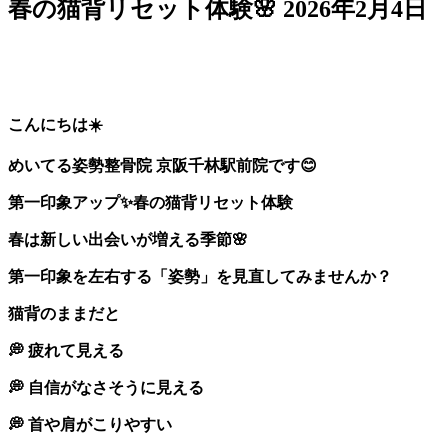
春の猫背リセット体験🌸
2026年2月4日
こんにちは☀️
めいてる姿勢整骨院 京阪千林駅前院です
😊
第一印象アップ
✨
春の猫背リセット体験
春は新しい出会いが増える季節
🌸
第一印象を左右する「姿勢」を見直してみませんか？
猫背のままだと
💭
疲れて見える
💭
自信がなさそうに見える
💭
首や肩がこりやすい