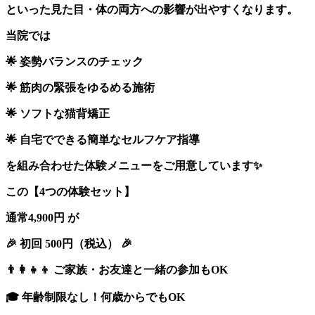
といった見た目・体の両方への影響が出やすくなります。
当院では
🌟
姿勢バランスのチェック
🌟
筋肉の緊張をゆるめる施術
🌟
ソフトな猫背矯正
🌟
自宅でできる簡単なセルフケア指導
を組み合わせた体験メニューをご用意しています
✨
この【4つの体験セット】
通常
4,900
円 が
🎉
初回 500円（税込）
🎉
👨‍👩‍👧‍👦
ご家族・お友達と一緒の参加も
OK
🎓
年齢制限なし！何歳からでも
OK