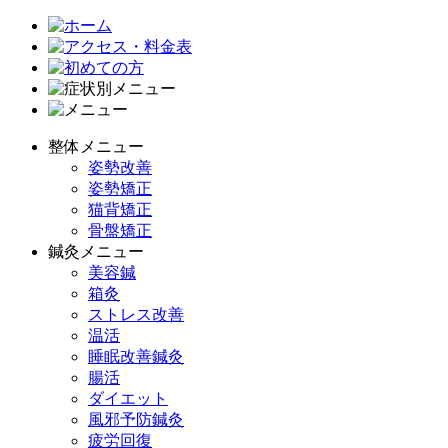
整体メニュー
姿勢改善
姿勢矯正
猫背矯正
骨盤矯正
鍼灸メニュー
美容鍼
箱灸
ストレス改善
温活
睡眠改善鍼灸
腸活
ダイエット
風邪予防鍼灸
疲労回復