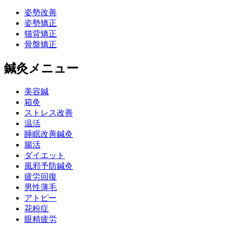
姿勢改善
姿勢矯正
猫背矯正
骨盤矯正
鍼灸メニュー
美容鍼
箱灸
ストレス改善
温活
睡眠改善鍼灸
腸活
ダイエット
風邪予防鍼灸
疲労回復
男性薄毛
アトピー
花粉症
眼精疲労