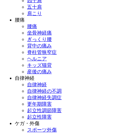
四十肩
五十肩
肩こり
腰痛
腰痛
坐骨神経痛
ぎっくり腰
背中の痛み
脊柱管狭窄症
ヘルニア
キッズ猫背
産後の痛み
自律神経
自律神経
自律神経の不調
自律神経失調症
更年期障害
起立性調節障害
起立性障害
ケガ・外傷
スポーツ外傷