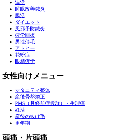
温活
睡眠改善鍼灸
腸活
ダイエット
風邪予防鍼灸
疲労回復
男性薄毛
アトピー
花粉症
眼精疲労
女性向けメニュー
マタニティ整体
産後骨盤矯正
PMS（月経前症候群）・生理痛
妊活
産後の抜け毛
更年期
頭痛・片頭痛