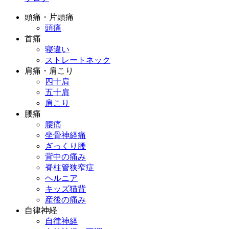
頭痛・片頭痛
頭痛
首痛
寝違い
ストレートネック
肩痛・肩こり
四十肩
五十肩
肩こり
腰痛
腰痛
坐骨神経痛
ぎっくり腰
背中の痛み
脊柱管狭窄症
ヘルニア
キッズ猫背
産後の痛み
自律神経
自律神経