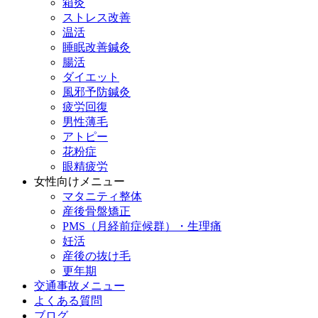
箱灸
ストレス改善
温活
睡眠改善鍼灸
腸活
ダイエット
風邪予防鍼灸
疲労回復
男性薄毛
アトピー
花粉症
眼精疲労
女性向けメニュー
マタニティ整体
産後骨盤矯正
PMS（月経前症候群）・生理痛
妊活
産後の抜け毛
更年期
交通事故メニュー
よくある質問
ブログ