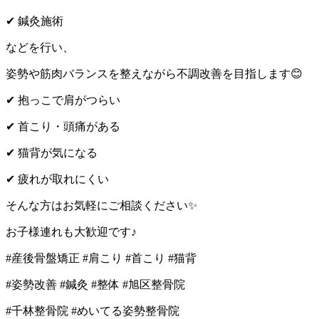
✔
鍼灸施術
などを行い、
姿勢や筋肉バランスを整えながら不調改善を目指します
😊
✔
抱っこで肩がつらい
✔
首こり・頭痛がある
✔
猫背が気になる
✔
疲れが取れにくい
そんな方はお気軽にご相談ください
✨
お子様連れも大歓迎です♪
#産後骨盤矯正 #肩こり #首こり #猫背
#姿勢改善 #鍼灸 #整体 #旭区整骨院
#千林整骨院 #めいてる姿勢整骨院