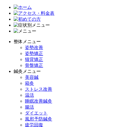
整体メニュー
姿勢改善
姿勢矯正
猫背矯正
骨盤矯正
鍼灸メニュー
美容鍼
箱灸
ストレス改善
温活
睡眠改善鍼灸
腸活
ダイエット
風邪予防鍼灸
疲労回復