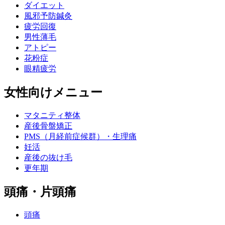
ダイエット
風邪予防鍼灸
疲労回復
男性薄毛
アトピー
花粉症
眼精疲労
女性向けメニュー
マタニティ整体
産後骨盤矯正
PMS（月経前症候群）・生理痛
妊活
産後の抜け毛
更年期
頭痛・片頭痛
頭痛