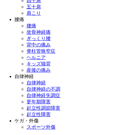
四十肩
五十肩
肩こり
腰痛
腰痛
坐骨神経痛
ぎっくり腰
背中の痛み
脊柱管狭窄症
ヘルニア
キッズ猫背
産後の痛み
自律神経
自律神経
自律神経の不調
自律神経失調症
更年期障害
起立性調節障害
起立性障害
ケガ・外傷
スポーツ外傷