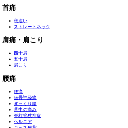
首痛
寝違い
ストレートネック
肩痛・肩こり
四十肩
五十肩
肩こり
腰痛
腰痛
坐骨神経痛
ぎっくり腰
背中の痛み
脊柱管狭窄症
ヘルニア
キッズ猫背