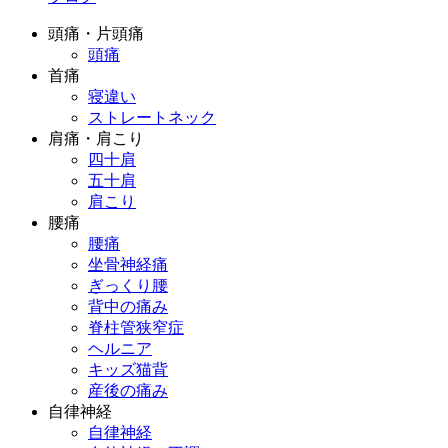
頭痛・片頭痛
頭痛
首痛
寝違い
ストレートネック
肩痛・肩こり
四十肩
五十肩
肩こり
腰痛
腰痛
坐骨神経痛
ぎっくり腰
背中の痛み
脊柱管狭窄症
ヘルニア
キッズ猫背
産後の痛み
自律神経
自律神経