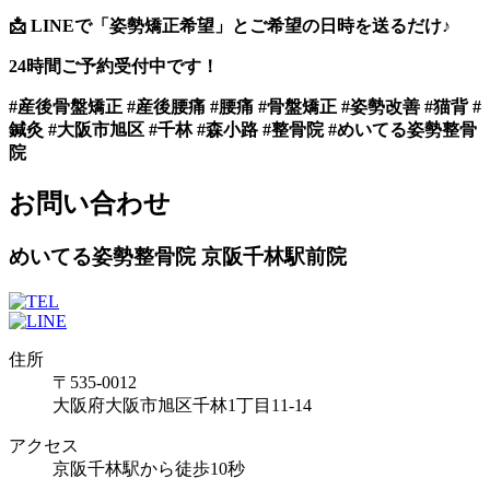
📩
LINEで「姿勢矯正希望」とご希望の日時を送るだけ♪
24時間ご予約受付中です！
#産後骨盤矯正 #産後腰痛 #腰痛 #骨盤矯正 #姿勢改善 #猫背 #
鍼灸 #大阪市旭区 #千林 #森小路 #整骨院 #めいてる姿勢整骨
院
お問い合わせ
めいてる姿勢整骨院 京阪千林駅前院
住所
〒535-0012
大阪府大阪市旭区千林1丁目11-14
アクセス
京阪千林駅から徒歩10秒