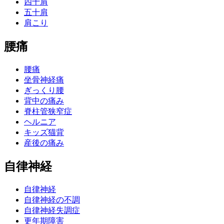
四十肩
五十肩
肩こり
腰痛
腰痛
坐骨神経痛
ぎっくり腰
背中の痛み
脊柱管狭窄症
ヘルニア
キッズ猫背
産後の痛み
自律神経
自律神経
自律神経の不調
自律神経失調症
更年期障害