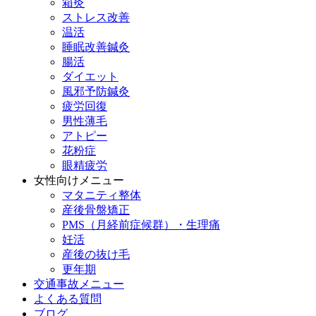
箱灸
ストレス改善
温活
睡眠改善鍼灸
腸活
ダイエット
風邪予防鍼灸
疲労回復
男性薄毛
アトピー
花粉症
眼精疲労
女性向けメニュー
マタニティ整体
産後骨盤矯正
PMS（月経前症候群）・生理痛
妊活
産後の抜け毛
更年期
交通事故メニュー
よくある質問
ブログ