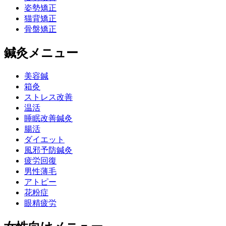
姿勢矯正
猫背矯正
骨盤矯正
鍼灸メニュー
美容鍼
箱灸
ストレス改善
温活
睡眠改善鍼灸
腸活
ダイエット
風邪予防鍼灸
疲労回復
男性薄毛
アトピー
花粉症
眼精疲労