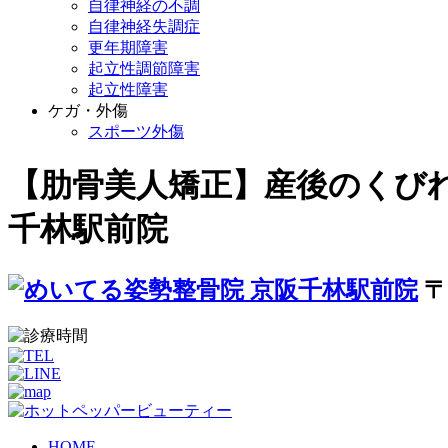
自律神経の不調
自律神経失調症
更年期障害
起立性調節障害
起立性障害
ケガ・外傷
スポーツ外傷
【肋骨美人矯正】産後のくび
千林駅前院
〒
HOME