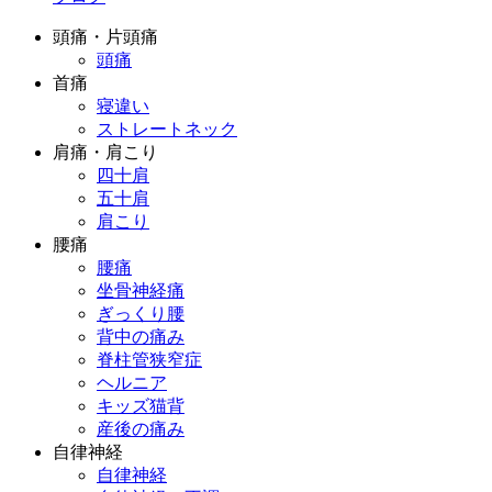
頭痛・片頭痛
頭痛
首痛
寝違い
ストレートネック
肩痛・肩こり
四十肩
五十肩
肩こり
腰痛
腰痛
坐骨神経痛
ぎっくり腰
背中の痛み
脊柱管狭窄症
ヘルニア
キッズ猫背
産後の痛み
自律神経
自律神経