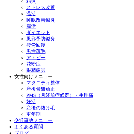
箱灸
ストレス改善
温活
睡眠改善鍼灸
腸活
ダイエット
風邪予防鍼灸
疲労回復
男性薄毛
アトピー
花粉症
眼精疲労
女性向けメニュー
マタニティ整体
産後骨盤矯正
PMS（月経前症候群）・生理痛
妊活
産後の抜け毛
更年期
交通事故メニュー
よくある質問
ブログ