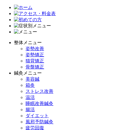
整体メニュー
姿勢改善
姿勢矯正
猫背矯正
骨盤矯正
鍼灸メニュー
美容鍼
箱灸
ストレス改善
温活
睡眠改善鍼灸
腸活
ダイエット
風邪予防鍼灸
疲労回復