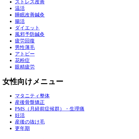
ストレス改善
温活
睡眠改善鍼灸
腸活
ダイエット
風邪予防鍼灸
疲労回復
男性薄毛
アトピー
花粉症
眼精疲労
女性向けメニュー
マタニティ整体
産後骨盤矯正
PMS（月経前症候群）・生理痛
妊活
産後の抜け毛
更年期