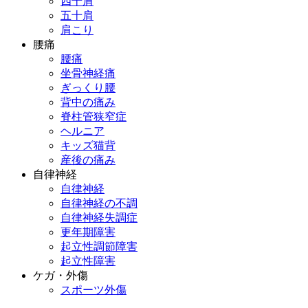
四十肩
五十肩
肩こり
腰痛
腰痛
坐骨神経痛
ぎっくり腰
背中の痛み
脊柱管狭窄症
ヘルニア
キッズ猫背
産後の痛み
自律神経
自律神経
自律神経の不調
自律神経失調症
更年期障害
起立性調節障害
起立性障害
ケガ・外傷
スポーツ外傷